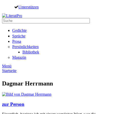
Direkt zum Inhalt
Unterstützen
Suche
Suchformular
Gedichte
Sprüche
Prosa
Persönlichkeiten
Bibliothek
Magazin
Menü
Startseite
Sie sind hier
Dagmar Herrmann
zur Person