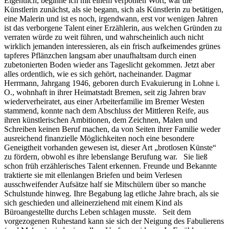
Eigentlich, beginne ich mit einem verpönten Wort, war die
Künstlerin zunächst, als sie begann, sich als Künstlerin zu betätigen,
eine Malerin und ist es noch, irgendwann, erst vor wenigen Jahren
ist das verborgene Talent einer Erzählerin, aus welchen Gründen zu
verraten würde zu weit führen, und wahrscheinlich auch nicht
wirklich jemanden interessieren, als ein frisch aufkeimendes grünes
tapferes Pflänzchen langsam aber unaufhaltsam durch einen
zubetonierten Boden wieder ans Tageslicht gekommen. Jetzt aber
alles ordentlich, wie es sich gehört, nacheinander. Dagmar
Herrmann, Jahrgang 1946, geboren durch Evakuierung in Lohne i.
O., wohnhaft in ihrer Heimatstadt Bremen, seit zig Jahren brav
wiederverheiratet, aus einer Arbeiterfamilie im Bremer Westen
stammend, konnte nach dem Abschluss der Mittleren Reife, aus
ihren künstlerischen Ambitionen, dem Zeichnen, Malen und
Schreiben keinen Beruf machen, da von Seiten ihrer Familie weder
ausreichend finanzielle Möglichkeiten noch eine besondere
Geneigtheit vorhanden gewesen ist, dieser Art „brotlosen Künste“
zu fördern, obwohl es ihre lebenslange Berufung war. Sie ließ
schon früh erzählerisches Talent erkennen. Freunde und Bekannte
traktierte sie mit ellenlangen Briefen und beim Verlesen
ausschweifender Aufsätze half sie Mitschülern über so manche
Schulstunde hinweg. Ihre Begabung lag etliche Jahre brach, als sie
sich geschieden und alleinerziehend mit einem Kind als
Büroangestellte durchs Leben schlagen musste. Seit dem
vorgezogenen Ruhestand kann sie sich der Neigung des Fabulierens