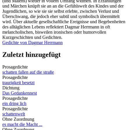
(und Malens) wieder in vollem Umfang widmen. In Erzählungen
und Märchen knüpft sie an an die Gefühlswelt des Kindes und der
Jugendlichen, so wie sie sie selbst erlebte, zwischen Verlust und
Überschwang, die jedoch eher subtil und symbolisch übermittelt
wird. Über aktuelle gesellschaftliche Ereignisse und Begebenheiten
des alltäglichen Lebens reflektiert Dagmar Herrmann in oft
melancholischen, bisweilen ironischen oder humorvollen
Kurzgeschichten und Gedichten.
Gedichte von Dagmar Herrmann
Zuletzt hinzugefügt
Prosagedichte
schatten fallen auf die straße
Prosagedichte
traurigkeit besetzt
Dichtung
Das Gedankennest
Prosagedichte
ein dring lich
Prosagedichte
schattenwelt
Ohne Zuordnung
es macht die Macht ...
Ohne Zuordnung