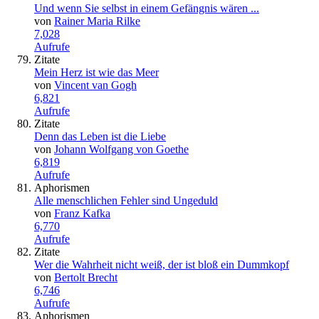
Und wenn Sie selbst in einem Gefängnis wären ...
von
Rainer Maria Rilke
7,028
Aufrufe
Zitate
Mein Herz ist wie das Meer
von
Vincent van Gogh
6,821
Aufrufe
Zitate
Denn das Leben ist die Liebe
von
Johann Wolfgang von Goethe
6,819
Aufrufe
Aphorismen
Alle menschlichen Fehler sind Ungeduld
von
Franz Kafka
6,770
Aufrufe
Zitate
Wer die Wahrheit nicht weiß, der ist bloß ein Dummkopf
von
Bertolt Brecht
6,746
Aufrufe
Aphorismen