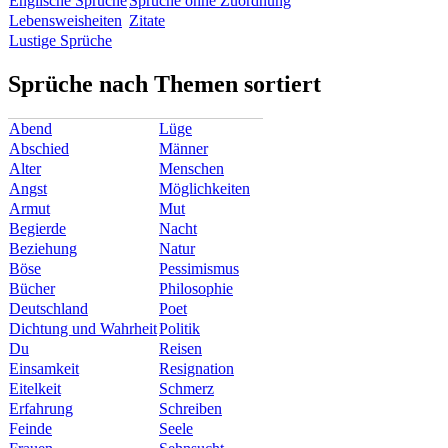
Englische Sprüche
Sprüche ohne Zuordnung
Lebensweisheiten
Zitate
Lustige Sprüche
Sprüche nach Themen sortiert
Abend
Lüge
Abschied
Männer
Alter
Menschen
Angst
Möglichkeiten
Armut
Mut
Begierde
Nacht
Beziehung
Natur
Böse
Pessimismus
Bücher
Philosophie
Deutschland
Poet
Dichtung und Wahrheit
Politik
Du
Reisen
Einsamkeit
Resignation
Eitelkeit
Schmerz
Erfahrung
Schreiben
Feinde
Seele