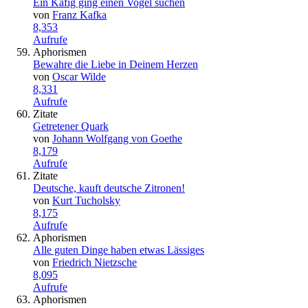
Ein Käfig ging einen Vogel suchen
von
Franz Kafka
8,353
Aufrufe
Aphorismen
Bewahre die Liebe in Deinem Herzen
von
Oscar Wilde
8,331
Aufrufe
Zitate
Getretener Quark
von
Johann Wolfgang von Goethe
8,179
Aufrufe
Zitate
Deutsche, kauft deutsche Zitronen!
von
Kurt Tucholsky
8,175
Aufrufe
Aphorismen
Alle guten Dinge haben etwas Lässiges
von
Friedrich Nietzsche
8,095
Aufrufe
Aphorismen