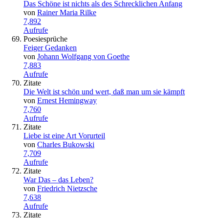
Das Schöne ist nichts als des Schrecklichen Anfang
von
Rainer Maria Rilke
7,892
Aufrufe
Poesiesprüche
Feiger Gedanken
von
Johann Wolfgang von Goethe
7,883
Aufrufe
Zitate
Die Welt ist schön und wert, daß man um sie kämpft
von
Ernest Hemingway
7,760
Aufrufe
Zitate
Liebe ist eine Art Vorurteil
von
Charles Bukowski
7,709
Aufrufe
Zitate
War Das – das Leben?
von
Friedrich Nietzsche
7,638
Aufrufe
Zitate