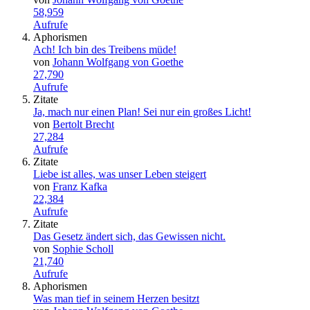
58,959
Aufrufe
Aphorismen
Ach! Ich bin des Treibens müde!
von
Johann Wolfgang von Goethe
27,790
Aufrufe
Zitate
Ja, mach nur einen Plan! Sei nur ein großes Licht!
von
Bertolt Brecht
27,284
Aufrufe
Zitate
Liebe ist alles, was unser Leben steigert
von
Franz Kafka
22,384
Aufrufe
Zitate
Das Gesetz ändert sich, das Gewissen nicht.
von
Sophie Scholl
21,740
Aufrufe
Aphorismen
Was man tief in seinem Herzen besitzt