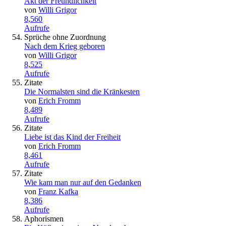
Akt der Freundlichkeit
von
Willi Grigor
8,560
Aufrufe
Sprüche ohne Zuordnung
Nach dem Krieg geboren
von
Willi Grigor
8,525
Aufrufe
Zitate
Die Normalsten sind die Kränkesten
von
Erich Fromm
8,489
Aufrufe
Zitate
Liebe ist das Kind der Freiheit
von
Erich Fromm
8,461
Aufrufe
Zitate
Wie kam man nur auf den Gedanken
von
Franz Kafka
8,386
Aufrufe
Aphorismen