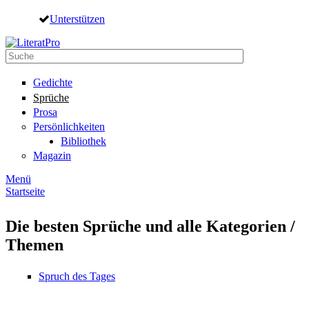
Direkt zum Inhalt
Unterstützen
Suche
Suchformular
Gedichte
Sprüche
Prosa
Persönlichkeiten
Bibliothek
Magazin
Menü
Startseite
Sie sind hier
Die besten Sprüche und alle Kategorien /
Themen
Spruch des Tages