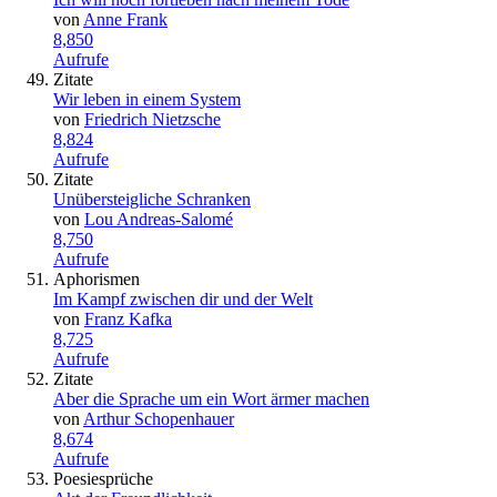
von
Anne Frank
8,850
Aufrufe
Zitate
Wir leben in einem System
von
Friedrich Nietzsche
8,824
Aufrufe
Zitate
Unübersteigliche Schranken
von
Lou Andreas-Salomé
8,750
Aufrufe
Aphorismen
Im Kampf zwischen dir und der Welt
von
Franz Kafka
8,725
Aufrufe
Zitate
Aber die Sprache um ein Wort ärmer machen
von
Arthur Schopenhauer
8,674
Aufrufe
Poesiesprüche