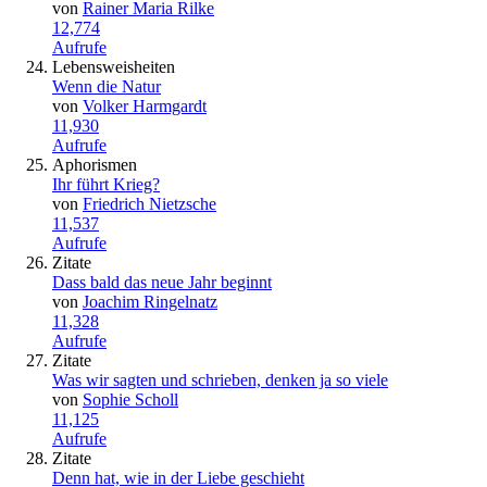
von
Rainer Maria Rilke
12,774
Aufrufe
Lebensweisheiten
Wenn die Natur
von
Volker Harmgardt
11,930
Aufrufe
Aphorismen
Ihr führt Krieg?
von
Friedrich Nietzsche
11,537
Aufrufe
Zitate
Dass bald das neue Jahr beginnt
von
Joachim Ringelnatz
11,328
Aufrufe
Zitate
Was wir sagten und schrieben, denken ja so viele
von
Sophie Scholl
11,125
Aufrufe
Zitate
Denn hat, wie in der Liebe geschieht