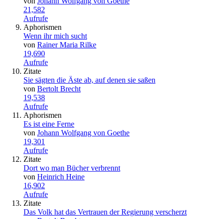
von
Johann Wolfgang von Goethe
21,582
Aufrufe
Aphorismen
Wenn ihr mich sucht
von
Rainer Maria Rilke
19,690
Aufrufe
Zitate
Sie sägten die Äste ab, auf denen sie saßen
von
Bertolt Brecht
19,538
Aufrufe
Aphorismen
Es ist eine Ferne
von
Johann Wolfgang von Goethe
19,301
Aufrufe
Zitate
Dort wo man Bücher verbrennt
von
Heinrich Heine
16,902
Aufrufe
Zitate
Das Volk hat das Vertrauen der Regierung verscherzt