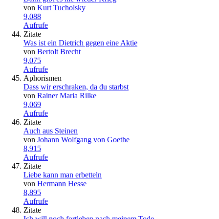
von
Kurt Tucholsky
9,088
Aufrufe
Zitate
Was ist ein Dietrich gegen eine Aktie
von
Bertolt Brecht
9,075
Aufrufe
Aphorismen
Dass wir erschraken, da du starbst
von
Rainer Maria Rilke
9,069
Aufrufe
Zitate
Auch aus Steinen
von
Johann Wolfgang von Goethe
8,915
Aufrufe
Zitate
Liebe kann man erbetteln
von
Hermann Hesse
8,895
Aufrufe
Zitate
Ich will noch fortleben nach meinem Tode