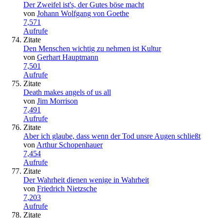
Der Zweifel ist's, der Gutes böse macht
von
Johann Wolfgang von Goethe
7,571
Aufrufe
Zitate
Den Menschen wichtig zu nehmen ist Kultur
von
Gerhart Hauptmann
7,501
Aufrufe
Zitate
Death makes angels of us all
von
Jim Morrison
7,491
Aufrufe
Zitate
Aber ich glaube, dass wenn der Tod unsre Augen schließt
von
Arthur Schopenhauer
7,454
Aufrufe
Zitate
Der Wahrheit dienen wenige in Wahrheit
von
Friedrich Nietzsche
7,203
Aufrufe
Zitate