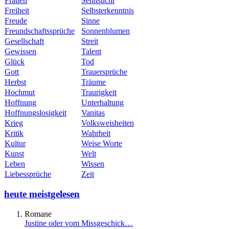
Frauen
Sehnsucht
Freiheit
Selbsterkenntnis
Freude
Sinne
Freundschaftssprüche
Sonnenblumen
Gesellschaft
Streit
Gewissen
Talent
Glück
Tod
Gott
Trauersprüche
Herbst
Träume
Hochmut
Traurigkeit
Hoffnung
Unterhaltung
Hoffnungslosigkeit
Vanitas
Krieg
Volksweisheiten
Kritik
Wahrheit
Kultur
Weise Worte
Kunst
Welt
Leben
Wissen
Liebessprüche
Zeit
heute meistgelesen
Romane
Justine oder vom Missgeschick…