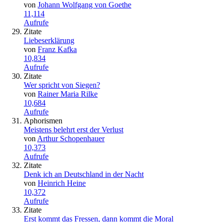
von
Johann Wolfgang von Goethe
11,114
Aufrufe
Zitate
Liebeserklärung
von
Franz Kafka
10,834
Aufrufe
Zitate
Wer spricht von Siegen?
von
Rainer Maria Rilke
10,684
Aufrufe
Aphorismen
Meistens belehrt erst der Verlust
von
Arthur Schopenhauer
10,373
Aufrufe
Zitate
Denk ich an Deutschland in der Nacht
von
Heinrich Heine
10,372
Aufrufe
Zitate
Erst kommt das Fressen, dann kommt die Moral