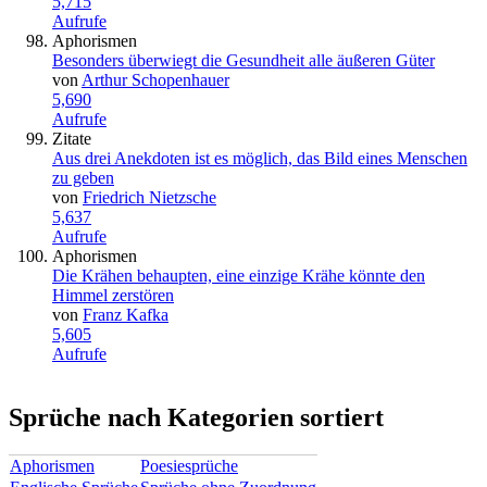
5,715
Aufrufe
Aphorismen
Besonders überwiegt die Gesundheit alle äußeren Güter
von
Arthur Schopenhauer
5,690
Aufrufe
Zitate
Aus drei Anekdoten ist es möglich, das Bild eines Menschen
zu geben
von
Friedrich Nietzsche
5,637
Aufrufe
Aphorismen
Die Krähen behaupten, eine einzige Krähe könnte den
Himmel zerstören
von
Franz Kafka
5,605
Aufrufe
Sprüche nach Kategorien sortiert
Aphorismen
Poesiesprüche