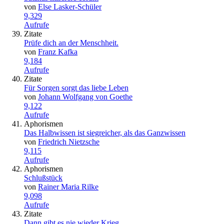
von
Else Lasker-Schüler
9,329
Aufrufe
Zitate
Prüfe dich an der Menschheit.
von
Franz Kafka
9,184
Aufrufe
Zitate
Für Sorgen sorgt das liebe Leben
von
Johann Wolfgang von Goethe
9,122
Aufrufe
Aphorismen
Das Halbwissen ist siegreicher, als das Ganzwissen
von
Friedrich Nietzsche
9,115
Aufrufe
Aphorismen
Schlußstück
von
Rainer Maria Rilke
9,098
Aufrufe
Zitate
Dann gibt es nie wieder Krieg