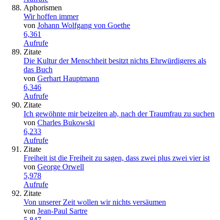
Aphorismen
Wir hoffen immer
von
Johann Wolfgang von Goethe
6,361
Aufrufe
Zitate
Die Kultur der Menschheit besitzt nichts Ehrwürdigeres als
das Buch
von
Gerhart Hauptmann
6,346
Aufrufe
Zitate
Ich gewöhnte mir beizeiten ab, nach der Traumfrau zu suchen
von
Charles Bukowski
6,233
Aufrufe
Zitate
Freiheit ist die Freiheit zu sagen, dass zwei plus zwei vier ist
von
George Orwell
5,978
Aufrufe
Zitate
Von unserer Zeit wollen wir nichts versäumen
von
Jean-Paul Sartre
5,847