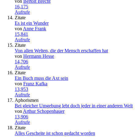
von
Bertolt Brecht
16,175
Aufrufe
Zitate
Es ist ein Wunder
von
Anne Frank
15,841
Aufrufe
Zitate
Von allen Welten, die der Mensch erschaffen hat
von
Hermann Hesse
14,706
Aufrufe
Zitate
Ein Buch muss die Axt sein
von
Franz Kafka
13,953
Aufrufe
Aphorismen
Bei gleicher Umgebung lebt doch jeder in einer anderen Welt
von
Arthur Schopenhauer
13,906
Aufrufe
Zitate
Alles Gescheite ist schon gedacht worden