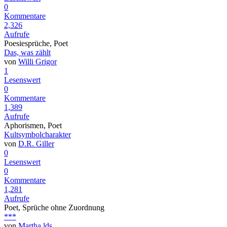
0
Kommentare
2,326
Aufrufe
Poesiesprüche, Poet
Das, was zählt
von
Willi Grigor
1
Lesenswert
0
Kommentare
1,389
Aufrufe
Aphorismen, Poet
Kultsymbolcharakter
von
D.R. Giller
0
Lesenswert
0
Kommentare
1,281
Aufrufe
Poet, Sprüche ohne Zuordnung
***
von
Martha lds