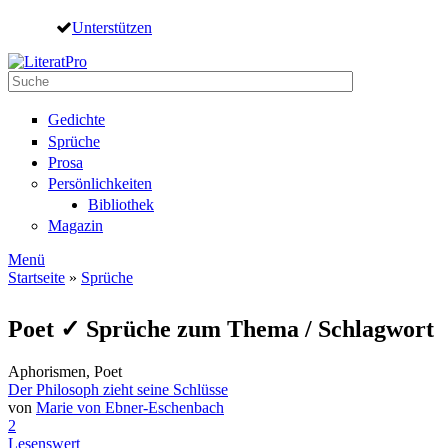
Direkt zum Inhalt
Unterstützen
Suche
Suchformular
Gedichte
Sprüche
Prosa
Persönlichkeiten
Bibliothek
Magazin
Menü
Startseite
»
Sprüche
Sie sind hier
Poet ✓ Sprüche zum Thema / Schlagwort
Aphorismen, Poet
Der Philosoph zieht seine Schlüsse
von
Marie von Ebner-Eschenbach
2
Lesenswert