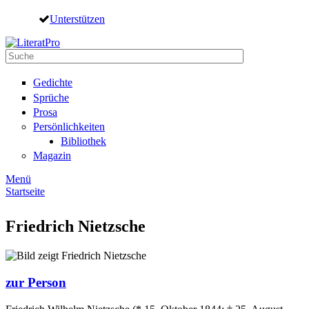
Direkt zum Inhalt
Unterstützen
Suche
Suchformular
Gedichte
Sprüche
Prosa
Persönlichkeiten
Bibliothek
Magazin
Menü
Startseite
Sie sind hier
Friedrich Nietzsche
zur Person