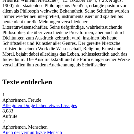
Friedrich Wilhelm Nietzsche (* 15. Oktober 1844; † 25. August
1900), der staatenlose Philologe aus Preußen, erlangte postum vor
allem als Philosoph weltweite Bekanntheit. Seine Schriften wurden
immer wieder neu interpretiert, instrumentalisiert und spalten bis
heute nicht nur die Meinungen verschiedener
Literaturwissenschaftler. Seine tiefgründige, wahrheitssuchende
Philosophie, die über verschiedene Prosaformen, aber auch durch
Dichtungen zum Ausdruck gebracht wird, inspiriert bis heute
Schriftsteller und Künstler aller Genres. Der gereifte Nietzsche
kritisiert in seinem Werk die Wissenschaft, Religion, Kunst und
Moral, bejaht dabei allerdings das Leben, schlussletztlich auch das
Individuum. Die Ausdruckskraft und die Form einiger seiner Werke
verschafften ihm zudem Anerkennung als Schriftsteller.
Texte entdecken
1
Aphorismen, Freude
Alle guten Dinge haben etwas Lässiges
8,083
Aufrufe
2
Aphorismen, Menschen
Auch der vernünftigste Mensch