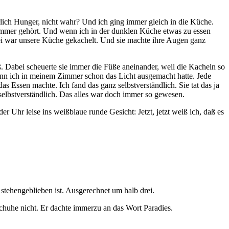
rlich Hunger, nicht wahr? Und ich ging immer gleich in die Küche.
 immer gehört. Und wenn ich in der dunklen Küche etwas zu essen
bei war unsere Küche gekachelt. Und sie machte ihre Augen ganz
ß. Dabei scheuerte sie immer die Füße aneinander, weil die Kacheln so
 wenn ich in meinem Zimmer schon das Licht ausgemacht hatte. Jede
s Essen machte. Ich fand das ganz selbstverständlich. Sie tat das ja
 selbstverständlich. Das alles war doch immer so gewesen.
er Uhr leise ins weißblaue runde Gesicht: Jetzt, jetzt weiß ich, daß es
i stehengeblieben ist. Ausgerechnet um halb drei.
Schuhe nicht. Er dachte immerzu an das Wort Paradies.