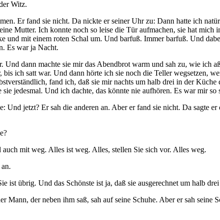
der Witz.
n. Er fand sie nicht. Da nickte er seiner Uhr zu: Dann hatte ich natü
ine Mutter. Ich konnte noch so leise die Tür aufmachen, sie hat mich
ljacke und mit einem roten Schal um. Und barfuß. Immer barfuß. Und da
en. Es war ja Nacht.
der. Und dann machte sie mir das Abendbrot warm und sah zu, wie ich a
ir, bis ich satt war. Und dann hörte ich sie noch die Teller wegsetzen,
verständlich, fand ich, daß sie mir nachts um halb drei in der Küche da
e sie jedesmal. Und ich dachte, das könnte nie aufhören. Es war mir so
 Und jetzt? Er sah die anderen an. Aber er fand sie nicht. Da sagte er d
ie?
 auch mit weg. Alles ist weg. Alles, stellen Sie sich vor. Alles weg.
 an.
Sie ist übrig. Und das Schönste ist ja, daß sie ausgerechnet um halb dre
 der Mann, der neben ihm saß, sah auf seine Schuhe. Aber er sah seine 