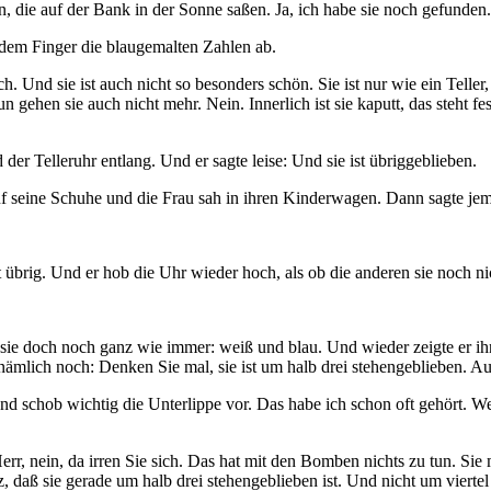
, die auf der Bank in der Sonne saßen. Ja, ich habe sie noch gefunden. 
t dem Finger die blaugemalten Zahlen ab.
ch. Und sie ist auch nicht so besonders schön. Sie ist nur wie ein Tel
n gehen sie auch nicht mehr. Nein. Innerlich ist sie kaputt, das steht f
der Telleruhr entlang. Und er sagte leise: Und sie ist übriggeblieben.
auf seine Schuhe und die Frau sah in ihren Kinderwagen. Dann sagte je
 ist übrig. Und er hob die Uhr wieder hoch, als ob die anderen sie noch n
st sie doch noch ganz wie immer: weiß und blau. Und wieder zeigte er ih
nämlich noch: Denken Sie mal, sie ist um halb drei stehengeblieben. A
und schob wichtig die Unterlippe vor. Das habe ich schon oft gehört. 
Herr, nein, da irren Sie sich. Das hat mit den Bomben nichts zu tun. 
tz, daß sie gerade um halb drei stehengeblieben ist. Und nicht um vier