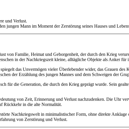
re und Verlust.
ür den jungen Mann im Moment der Zerstörung seines Hauses und Lebens 
rlust von Familie, Heimat und Geborgenheit, der durch den Krieg verur
schen in der Nachkriegszeit kleine, alltägliche Objekte als Anker für 
r spiegelt das Unvermögen vieler Überlebender wider, das Grauen des 
zwischen der Erzählung des jungen Mannes und dem Schweigen der Gru
sch für die Generation, die durch den Krieg geprägt wurde. Sein gealter
Bedeutung von Zeit, Erinnerung und Verlust nachzudenken. Die Uhr verw
 Rückkehr in die alte Normalität.
zerstörte Nachkriegswelt in minimalistischer Form, ohne direkte Anklage
rfahrung von Zerstörung und Verlust.