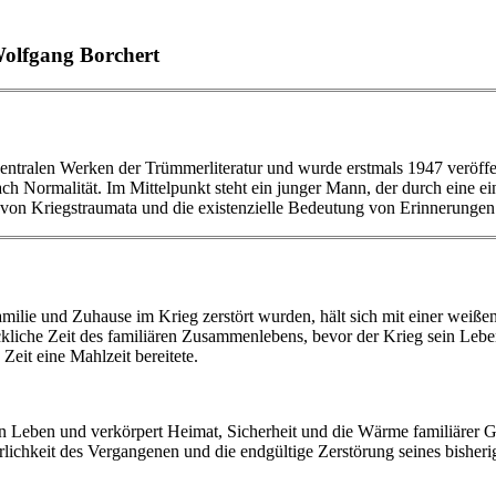
Wolfgang Borchert
entralen Werken der Trümmerliteratur und wurde erstmals 1947 veröffen
ach Normalität. Im Mittelpunkt steht ein junger Mann, der durch eine 
 von Kriegstraumata und die existenzielle Bedeutung von Erinnerungen 
amilie und Zuhause im Krieg zerstört wurden, hält sich mit einer wei
lückliche Zeit des familiären Zusammenlebens, bevor der Krieg sein Leb
Zeit eine Mahlzeit bereitete.
ren Leben und verkörpert Heimat, Sicherheit und die Wärme familiärer 
lichkeit des Vergangenen und die endgültige Zerstörung seines bisher