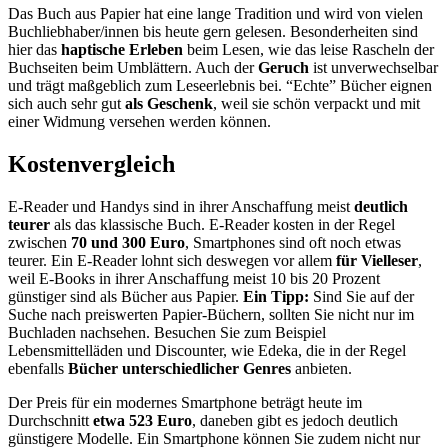
Das Buch aus Papier hat eine lange Tradition und wird von vielen
Buchliebhaber/innen bis heute gern gelesen. Besonderheiten sind
hier das
haptische Erleben
beim Lesen, wie das leise Rascheln der
Buchseiten beim Umblättern. Auch der
Geruch
ist unverwechselbar
und trägt maßgeblich zum Leseerlebnis bei. “Echte” Bücher eignen
sich auch sehr gut
als Geschenk
, weil sie schön verpackt und mit
einer Widmung versehen werden können.
Kostenvergleich
E-Reader und Handys sind in ihrer Anschaffung meist
deutlich
teurer
als das klassische Buch. E-Reader kosten in der Regel
zwischen
70 und 300 Euro
, Smartphones sind oft noch etwas
teurer. Ein E-Reader lohnt sich deswegen vor allem
für Vielleser
,
weil E-Books in ihrer Anschaffung meist 10 bis 20 Prozent
günstiger sind als Bücher aus Papier.
Ein Tipp:
Sind Sie auf der
Suche nach preiswerten Papier-Büchern, sollten Sie nicht nur im
Buchladen nachsehen. Besuchen Sie zum Beispiel
Lebensmittelläden und Discounter, wie Edeka, die in der Regel
ebenfalls
Bücher unterschiedlicher Genres
anbieten.
Der Preis für ein modernes Smartphone beträgt heute im
Durchschnitt
etwa 523 Euro
, daneben gibt es jedoch deutlich
günstigere Modelle. Ein Smartphone können Sie zudem nicht nur