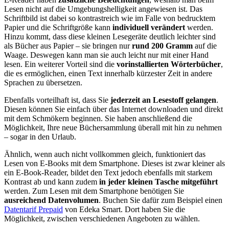
Lesen nicht auf die Umgebungshelligkeit angewiesen ist. Das
Schriftbild ist dabei so kontrastreich wie im Falle von bedrucktem
Papier und die Schriftgröße kann
individuell verändert
werden.
Hinzu kommt, dass diese kleinen Lesegeräte deutlich leichter sind
als Bücher aus Papier – sie bringen nur
rund 200 Gramm
auf die
Waage. Deswegen kann man sie auch leicht nur mit einer Hand
lesen. Ein weiterer Vorteil sind die
vorinstallierten Wörterbücher
,
die es ermöglichen, einen Text innerhalb kürzester Zeit in andere
Sprachen zu übersetzen.
Ebenfalls vorteilhaft ist, dass Sie
jederzeit an Lesestoff gelangen
.
Diesen können Sie einfach über das Internet downloaden und direkt
mit dem Schmökern beginnen. Sie haben anschließend die
Möglichkeit, Ihre neue Büchersammlung überall mit hin zu nehmen
– sogar in den Urlaub.
Ähnlich, wenn auch nicht vollkommen gleich, funktioniert das
Lesen von E-Books mit dem Smartphone. Dieses ist zwar kleiner als
ein E-Book-Reader, bildet den Text jedoch ebenfalls mit starkem
Kontrast ab und kann zudem
in jeder kleinen Tasche mitgeführt
werden. Zum Lesen mit dem Smartphone benötigen Sie
ausreichend Datenvolumen
. Buchen Sie dafür zum Beispiel einen
Datentarif Prepaid
von Edeka Smart. Dort haben Sie die
Möglichkeit, zwischen verschiedenen Angeboten zu wählen.