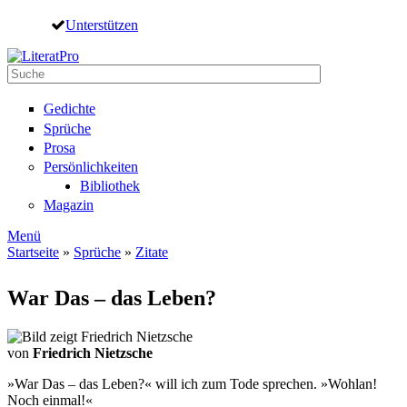
Direkt zum Inhalt
Unterstützen
Suche
Suchformular
Gedichte
Sprüche
Prosa
Persönlichkeiten
Bibliothek
Magazin
Menü
Startseite
»
Sprüche
»
Zitate
Sie sind hier
War Das – das Leben?
von
Friedrich Nietzsche
»War Das – das Leben?« will ich zum Tode sprechen. »Wohlan!
Noch einmal!«