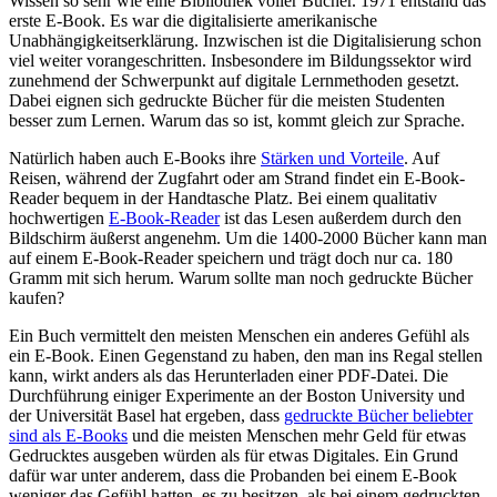
Wissen so sehr wie eine Bibliothek voller Bücher. 1971 entstand das
erste E-Book. Es war die digitalisierte amerikanische
Unabhängigkeitserklärung. Inzwischen ist die Digitalisierung schon
viel weiter vorangeschritten. Insbesondere im Bildungssektor wird
zunehmend der Schwerpunkt auf digitale Lernmethoden gesetzt.
Dabei eignen sich gedruckte Bücher für die meisten Studenten
besser zum Lernen. Warum das so ist, kommt gleich zur Sprache.
Natürlich haben auch E-Books ihre
Stärken und Vorteile
. Auf
Reisen, während der Zugfahrt oder am Strand findet ein E-Book-
Reader bequem in der Handtasche Platz. Bei einem qualitativ
hochwertigen
E-Book-Reader
ist das Lesen außerdem durch den
Bildschirm äußerst angenehm. Um die 1400-2000 Bücher kann man
auf einem E-Book-Reader speichern und trägt doch nur ca. 180
Gramm mit sich herum. Warum sollte man noch gedruckte Bücher
kaufen?
Ein Buch vermittelt den meisten Menschen ein anderes Gefühl als
ein E-Book. Einen Gegenstand zu haben, den man ins Regal stellen
kann, wirkt anders als das Herunterladen einer PDF-Datei. Die
Durchführung einiger Experimente an der Boston University und
der Universität Basel hat ergeben, dass
gedruckte Bücher beliebter
sind als E-Books
und die meisten Menschen mehr Geld für etwas
Gedrucktes ausgeben würden als für etwas Digitales. Ein Grund
dafür war unter anderem, dass die Probanden bei einem E-Book
weniger das Gefühl hatten, es zu besitzen, als bei einem gedruckten