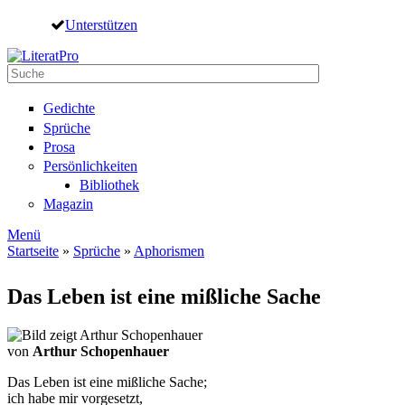
Direkt zum Inhalt
Unterstützen
Suche
Suchformular
Gedichte
Sprüche
Prosa
Persönlichkeiten
Bibliothek
Magazin
Menü
Startseite
»
Sprüche
»
Aphorismen
Sie sind hier
Das Leben ist eine mißliche Sache
von
Arthur Schopenhauer
Das Leben ist eine mißliche Sache;
ich habe mir vorgesetzt,