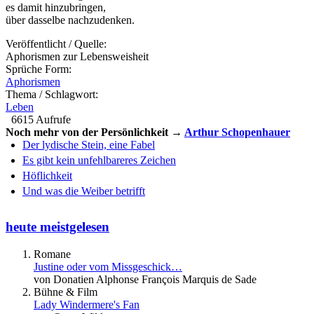
es damit hinzubringen,
über dasselbe nachzudenken.
Veröffentlicht / Quelle:
Aphorismen zur Lebensweisheit
Sprüche Form:
Aphorismen
Thema / Schlagwort:
Leben
6615 Aufrufe
Noch mehr von der Persönlichkeit →
Arthur Schopenhauer
Der lydische Stein, eine Fabel
Es gibt kein unfehlbareres Zeichen
Höflichkeit
Und was die Weiber betrifft
heute meistgelesen
Romane
Justine oder vom Missgeschick…
von Donatien Alphonse François Marquis de Sade
Bühne & Film
Lady Windermere's Fan