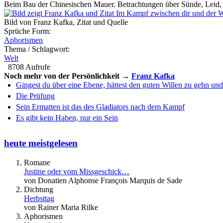
Beim Bau der Chinesischen Mauer. Betrachtungen über Sünde, Leid,
Bild von Franz Kafka, Zitat und Quelle
Sprüche Form:
Aphorismen
Thema / Schlagwort:
Welt
8708 Aufrufe
Noch mehr von der Persönlichkeit →
Franz Kafka
Gingest du über eine Ebene, hättest den guten Willen zu gehn un
Die Prüfung
Sein Ermatten ist das des Gladiators nach dem Kampf
Es gibt kein Haben, nur ein Sein
heute meistgelesen
Romane
Justine oder vom Missgeschick…
von Donatien Alphonse François Marquis de Sade
Dichtung
Herbsttag
von Rainer Maria Rilke
Aphorismen