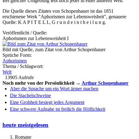
Bei gleicher Umgebung lebt doch jeder in einer anderen Welt.
Die Quelle dieses Zitates von Schopenhauer ist das 1851
erschienene Werk "Aphorismen zur Lebensweisheit", genauere
Quelle: K A P I T E L I., G r u n d e i n t h e i l u n g.
Veröffentlicht / Quelle:
Aphorismen zur Lebensweisheit I
Bild mit Quelle, zum Zitat von Arthur Schopenhauer
Sprüche Form:
Aphorismen
Thema / Schlagwort:
Welt
13905 Aufrufe
Noch mehr von der Persönlichkeit →
Arthur Schopenhauer
Aber die Sprache um ein Wort ärmer machen
Die Stachelschweine
Eine Grobheit besiegt jedes Argument
Eine schwere Aufgabe ist freilich die Höflichkeit
heute meistgelesen
Romane