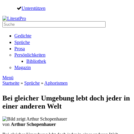
Direkt zum Inhalt
Unterstützen
Suche
Suchformular
Gedichte
Sprüche
Prosa
Persönlichkeiten
Bibliothek
Magazin
Menü
Startseite
»
Sprüche
»
Aphorismen
Sie sind hier
Bei gleicher Umgebung lebt doch jeder in
einer anderen Welt
von
Arthur Schopenhauer