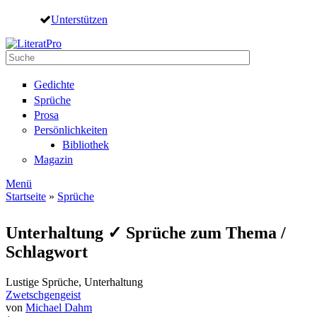
Direkt zum Inhalt
Unterstützen
Suche
Suchformular
Gedichte
Sprüche
Prosa
Persönlichkeiten
Bibliothek
Magazin
Menü
Startseite
»
Sprüche
Sie sind hier
Unterhaltung ✓ Sprüche zum Thema /
Schlagwort
Lustige Sprüche, Unterhaltung
Zwetschgengeist
von
Michael Dahm