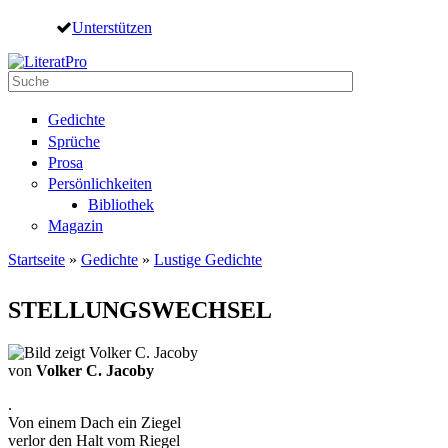
Direkt zum Inhalt
Unterstützen
Suche
Suchformular
Gedichte
Sprüche
Prosa
Persönlichkeiten
Bibliothek
Magazin
Startseite
»
Gedichte
»
Lustige Gedichte
Sie sind hier
STELLUNGSWECHSEL
von
Volker C. Jacoby
.
Von einem Dach ein Ziegel
verlor den Halt vom Riegel