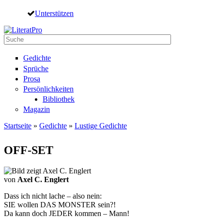
Direkt zum Inhalt
Unterstützen
Suche
Suchformular
Gedichte
Sprüche
Prosa
Persönlichkeiten
Bibliothek
Magazin
Startseite
»
Gedichte
»
Lustige Gedichte
Sie sind hier
OFF-SET
von
Axel C. Englert
Dass ich nicht lache – also nein:
SIE wollen DAS MONSTER sein?!
Da kann doch JEDER kommen – Mann!