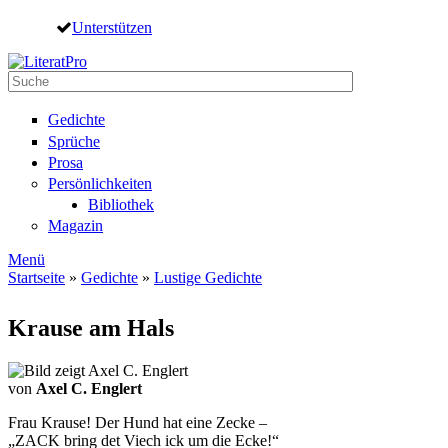
Direkt zum Inhalt
Unterstützen
Suche
Suchformular
Gedichte
Sprüche
Prosa
Persönlichkeiten
Bibliothek
Magazin
Menü
Startseite
»
Gedichte
»
Lustige Gedichte
Sie sind hier
Krause am Hals
von
Axel C. Englert
Frau Krause! Der Hund hat eine Zecke –
„ZACK bring det Viech ick um die Ecke!“