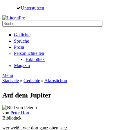
Direkt zum Inhalt
Unterstützen
Suche
Suchformular
Gedichte
Sprüche
Prosa
Persönlichkeiten
Bibliothek
Magazin
Menü
Startseite
»
Gedichte
»
Akrostichon
Sie sind hier
Auf dem Jupiter
von
Peter Hort
Bibliothek
wer weiß:, wer dort ganz oben ist:,: