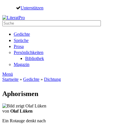
Direkt zum Inhalt
Unterstützen
Suche
Suchformular
Gedichte
Sprüche
Prosa
Persönlichkeiten
Bibliothek
Magazin
Menü
Startseite
»
Gedichte
»
Dichtung
Sie sind hier
Aphorismen
von
Olaf Lüken
Ein Rotauge denkt nach