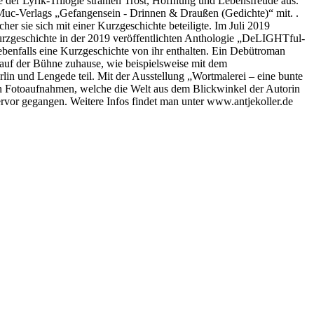
der Lyrik-Trilogie strahlen Trost, Hoffnung und Lebensfreude aus.
 Muc-Verlags „Gefangensein - Drinnen & Draußen (Gedichte)“ mit. .
 sie sich mit einer Kurzgeschichte beteiligte. Im Juli 2019
Kurzgeschichte in der 2019 veröffentlichten Anthologie „DeLIGHTful-
ebenfalls eine Kurzgeschichte von ihr enthalten. Ein Debütroman
 auf der Bühne zuhause, wie beispielsweise mit dem
in und Lengede teil. Mit der Ausstellung „Wortmalerei – eine bunte
hen Fotoaufnahmen, welche die Welt aus dem Blickwinkel der Autorin
ervor gegangen. Weitere Infos findet man unter www.antjekoller.de