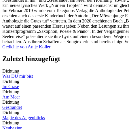
„Gestrandet in mir“ und „Gestrandet am Meer der Hoffnung“ sowie 20
Ein neues lyrisches Werk „Nur ein Tropfen“ wird demnächst im gleic
Im Februar 2019 wurde vom Telegonos Verlag die Anthologie der Pein
erschien auch das erste Kinderbuch der Autorin „Der Möwenjunge Fabi
Anthologie die Gutes tut“ vertreten. In dem 2020 erschienen Buch „B
wartet auf einen passenden Herausgeber. Neben den Lesungen zu ihren
Konzertprogramm „Saxophon, Poesie & Piano“. In der Vergangenheit n
Seelenreise“ präsentierte sie ihre Lyrik auf einem besonderen Wege 
betrachten. Aus ihrem Schaffen als Songtexterin sind bereits einige 
Gedichte von Antje Koller
Zuletzt hinzugefügt
Dichtung
Was DU mir bist
Dichtung
Im Grase
Dichtung
Am Meer
Dichtung
Gestrandet
Dichtung
Magie des Augenblicks
Dichtung
Neubeginn