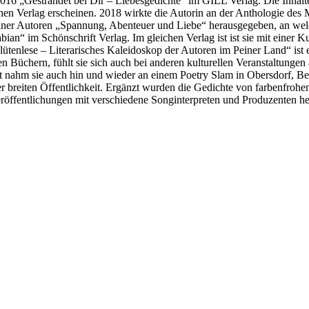
16 „Gestrandet bei Dir – Liebesgedichte“ im GILL Verlag. Die Inhalte 
hen Verlag erscheinen. 2018 wirkte die Autorin an der Anthologie des
er Autoren „Spannung, Abenteuer und Liebe“ herausgegeben, an welcher
an“ im Schönschrift Verlag. Im gleichen Verlag ist ist sie mit einer 
lütenlese – Literarisches Kaleidoskop der Autoren im Peiner Land“ ist 
 Büchern, fühlt sie sich auch bei anderen kulturellen Veranstaltungen
ahm sie auch hin und wieder an einem Poetry Slam in Obersdorf, Berl
der breiten Öffentlichkeit. Ergänzt wurden die Gedichte von farbenfro
Veröffentlichungen mit verschiedene Songinterpreten und Produzenten h