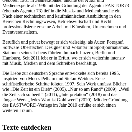
Geboren 1981 in Saalfeld/Saale, tauchte der Autor und
Medienexperte ab 1996 mit der Gründung der Agentur FAKTOR73
(ehemals Agentur 73) tief in die Musik- und Medienbranche ein.
Nach einer technischen und kaufmännischen Ausbildung in den
Bereichen Rechnungswesen, Betriebswirtschaft und Recht
professionalisierte er seine Arbeit mit Künstlern, Unternehmen und
Eventveranstaltern.
Beruflich und privat bewegt er sich vielseitig: als Autor, Fotograf,
Software-Oberflächen-Designer und Volontär im Sportjournalismus.
Stationen seines Lebens führten ihn nach Luzern, Berlin und
Hamburg. Seit 2011 lebt er in Erfurt, wo er sich weiterhin intensiv
mit Musik, Medien und dem Schreiben beschäftigt.
Die Liebe zur deutschen Sprache entwickelte sich bereits 1995,
inspiriert von Moses Pelham und Stefan Weidner. Erste
schriftstellerische Schritte folgten 1997. Sein Werk umfasst Bücher
wie „Die Zeit ist ein Dieb“ (2005), „Nur so am Rand“ (2009), „Weil
die Zeit sich so beeilt“ (2011), „Interpretation“ (2018) und das
jüngste Werk „Jedes Wort ist Gold wert“ (2020). Mit der Gründung
des EASTWORD-Verlags im Jahr 2019 erfüllte er sich einen
weiteren Traum.
Texte entdecken