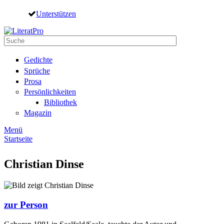
Direkt zum Inhalt
Unterstützen
Suche
Suchformular
Gedichte
Sprüche
Prosa
Persönlichkeiten
Bibliothek
Magazin
Menü
Startseite
Sie sind hier
Christian Dinse
zur Person