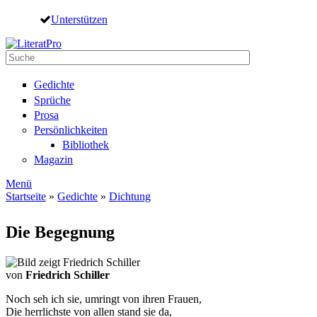
Direkt zum Inhalt
Unterstützen
Suche
Suchformular
Gedichte
Sprüche
Prosa
Persönlichkeiten
Bibliothek
Magazin
Menü
Startseite
»
Gedichte
»
Dichtung
Sie sind hier
Die Begegnung
von
Friedrich Schiller
Noch seh ich sie, umringt von ihren Frauen,
Die herrlichste von allen stand sie da,