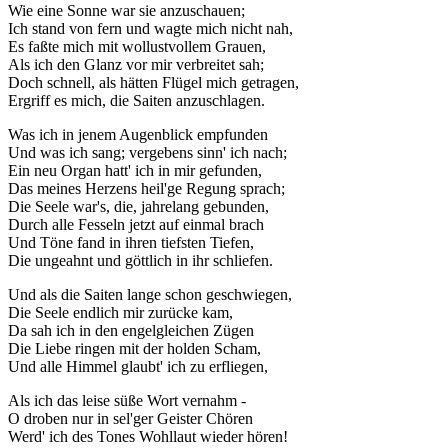
Wie eine Sonne war sie anzuschauen;
Ich stand von fern und wagte mich nicht nah,
Es faßte mich mit wollustvollem Grauen,
Als ich den Glanz vor mir verbreitet sah;
Doch schnell, als hätten Flügel mich getragen,
Ergriff es mich, die Saiten anzuschlagen.
Was ich in jenem Augenblick empfunden
Und was ich sang; vergebens sinn' ich nach;
Ein neu Organ hatt' ich in mir gefunden,
Das meines Herzens heil'ge Regung sprach;
Die Seele war's, die, jahrelang gebunden,
Durch alle Fesseln jetzt auf einmal brach
Und Töne fand in ihren tiefsten Tiefen,
Die ungeahnt und göttlich in ihr schliefen.
Und als die Saiten lange schon geschwiegen,
Die Seele endlich mir zurücke kam,
Da sah ich in den engelgleichen Zügen
Die Liebe ringen mit der holden Scham,
Und alle Himmel glaubt' ich zu erfliegen,
Als ich das leise süße Wort vernahm -
O droben nur in sel'ger Geister Chören
Werd' ich des Tones Wohllaut wieder hören!