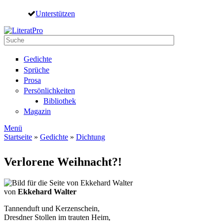
Direkt zum Inhalt
Unterstützen
Suche
Suchformular
Gedichte
Sprüche
Prosa
Persönlichkeiten
Bibliothek
Magazin
Menü
Startseite
»
Gedichte
»
Dichtung
Sie sind hier
Verlorene Weihnacht?!
von
Ekkehard Walter
Tannenduft und Kerzenschein,
Dresdner Stollen im trauten Heim,