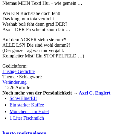
Niemas MEIN Text! Hui – wie gemein …
Wei EIN Buchstabe doch feht!
Das kingt nun tota verdreht …
Weshab boß feht denn grad DER?
Aso – DER Fa scheint kaum fair …
Auf dem ACKER stehn sie rum?!
ALLE LS?! Die sind wohl dumm?!
(Der ganze Tag war mir vergällt:
Kompletter Mist! Ein STOPPELFELD …)
Gedichtform:
Lustige Gedichte
Thema / Schlagwort:
Veränderung
1226 Aufrufe
Noch mehr von der Persönlichkeit →
Axel C. Englert
SchwEInerEI!
Ein starker Kaffee
München – im Hotel
1 Liter Fischmilch
heute meistgelesen