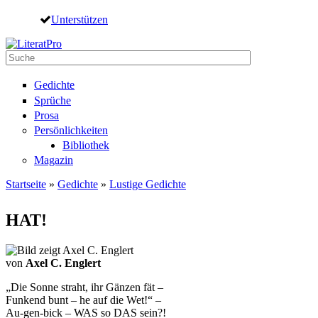
Direkt zum Inhalt
Unterstützen
Suche
Suchformular
Gedichte
Sprüche
Prosa
Persönlichkeiten
Bibliothek
Magazin
Startseite
»
Gedichte
»
Lustige Gedichte
Sie sind hier
HAT!
von
Axel C. Englert
„Die Sonne straht, ihr Gänzen fät –
Funkend bunt – he auf die Wet!“ –
Au-gen-bick – WAS so DAS sein?!