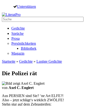
Direkt zum Inhalt
Unterstützen
Suche
Suchformular
Gedichte
Sprüche
Prosa
Persönlichkeiten
Bibliothek
Magazin
Startseite
»
Gedichte
»
Lustige Gedichte
Sie sind hier
Die Polizei rät
von
Axel C. Englert
Aus PERSIEN sind Sie? ‘ne Art ELFE?!
Also – jetzt schlägt‘s wirklich ZWÖLFE!
Stehn stur auf dem Zebrastreifen: