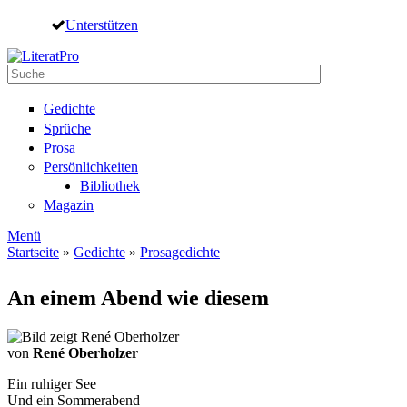
Direkt zum Inhalt
Unterstützen
Suche
Suchformular
Gedichte
Sprüche
Prosa
Persönlichkeiten
Bibliothek
Magazin
Menü
Startseite
»
Gedichte
»
Prosagedichte
Sie sind hier
An einem Abend wie diesem
von
René Oberholzer
Ein ruhiger See
Und ein Sommerabend