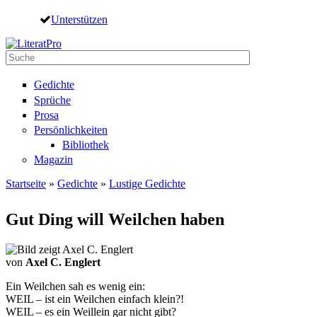
Direkt zum Inhalt
Unterstützen
Suche
Suchformular
Gedichte
Sprüche
Prosa
Persönlichkeiten
Bibliothek
Magazin
Startseite
»
Gedichte
»
Lustige Gedichte
Sie sind hier
Gut Ding will Weilchen haben
von
Axel C. Englert
Ein Weilchen sah es wenig ein:
WEIL – ist ein Weilchen einfach klein?!
WEIL – es ein Weillein gar nicht gibt?