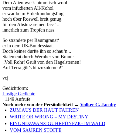
Dem Alien war’s himmlisch wohl
vom infudierten All-Kohol,
er war beim Erderkundungsflug
hoch über Roswell breit genug,
für den Absturz seiner Tass‘ -
innerlich zum Tropfen nass.
So strandete per Raumgranat‘
er in dem US-Bundesstaat.
Doch keiner durfte ihn so schau‘n...
Statement durch Wernher von Braun:
„Voll Rohr! Gruß von den Hagelsternen!
Auf Terra gilt’s hinzuzulernen!“
vcj
Gedichtform:
Lustige Gedichte
1149 Aufrufe
Noch mehr von der Persönlichkeit →
Volker C. Jacoby
ZUM AUS DER HAUT FAHREN
WRITE OR WRONG – MY DESTINY
EINUNDZWANZIGUHRFÜNFZIG IM WALD
VOM SAUREN STOFFE