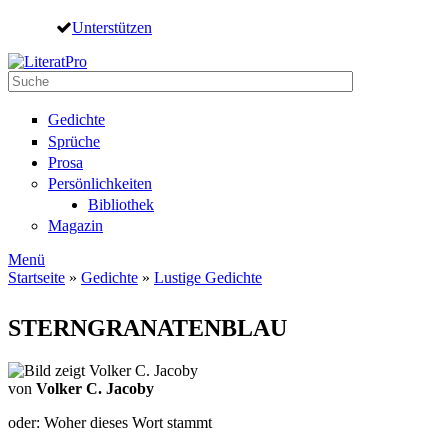
Direkt zum Inhalt
Unterstützen
Suche
Suchformular
Gedichte
Sprüche
Prosa
Persönlichkeiten
Bibliothek
Magazin
Menü
Startseite
»
Gedichte
»
Lustige Gedichte
Sie sind hier
STERNGRANATENBLAU
von
Volker C. Jacoby
oder: Woher dieses Wort stammt