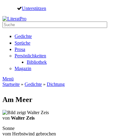
Direkt zum Inhalt
Unterstützen
Suche
Suchformular
Gedichte
Sprüche
Prosa
Persönlichkeiten
Bibliothek
Magazin
Menü
Startseite
»
Gedichte
»
Dichtung
Sie sind hier
Am Meer
von
Walter Zeis
Sonne
vom Herbstwind gebrochen