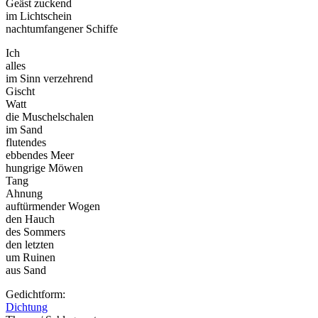
Geäst zuckend
im Lichtschein
nachtumfangener Schiffe
Ich
alles
im Sinn verzehrend
Gischt
Watt
die Muschelschalen
im Sand
flutendes
ebbendes Meer
hungrige Möwen
Tang
Ahnung
auftürmender Wogen
den Hauch
des Sommers
den letzten
um Ruinen
aus Sand
Gedichtform:
Dichtung