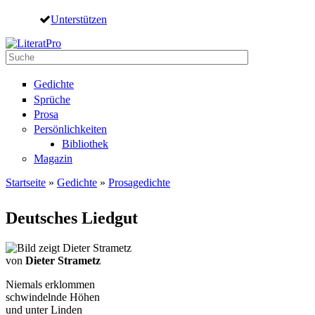
Direkt zum Inhalt
Unterstützen
Suche
Suchformular
Gedichte
Sprüche
Prosa
Persönlichkeiten
Bibliothek
Magazin
Startseite
»
Gedichte
»
Prosagedichte
Sie sind hier
Deutsches Liedgut
von
Dieter Strametz
Niemals erklommen
schwindelnde Höhen
und unter Linden