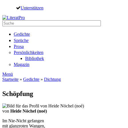
Direkt zum Inhalt
Unterstützen
Suche
Suchformular
Gedichte
Sprüche
Prosa
Persönlichkeiten
Bibliothek
Magazin
Menü
Startseite
»
Gedichte
»
Dichtung
Sie sind hier
Schöpfung
von
Heide Nöchel (noé)
Im Nie-Nicht gefangen
mit glanzroten Wangen,