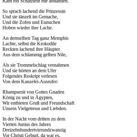
Kam ein Schätzlein mir abhanden.
So sprach lachend die Prinzessin
Und sie tänzelt im Gemache,
Und die Zofen und Eunuchen
Hoben wieder ihre Lache.
An demselben Tag ganz Memphis
Lachte, selbst die Krokodile
Reckten lachend ihre Häupter
Aus dem schlammig gelben Nile,
Als sie Trommelschlag vernahmen
Und sie hörten an dem Ufer
Folgendes Reskript verlesen
Von dem Kanzelei-Ausrufer:
Rhampsenit von Gottes Gnaden
König zu und in Ägypten,
Wir entbieten Gruß und Freundschaft
Unsern Vielgetreun und Liebden.
In der Nacht vom dritten zu dem
Vierten Junius des Jahres
Dreizehnhundertvierundzwanzig
Vor Christi Geburt, da war es,