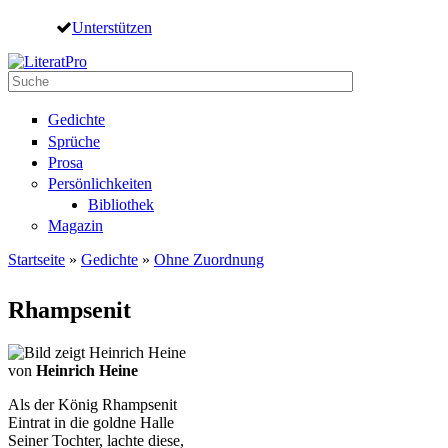
Direkt zum Inhalt
Unterstützen
Suche
Suchformular
Gedichte
Sprüche
Prosa
Persönlichkeiten
Bibliothek
Magazin
Startseite
»
Gedichte
»
Ohne Zuordnung
Sie sind hier
Rhampsenit
von
Heinrich Heine
Als der König Rhampsenit
Eintrat in die goldne Halle
Seiner Tochter, lachte diese,