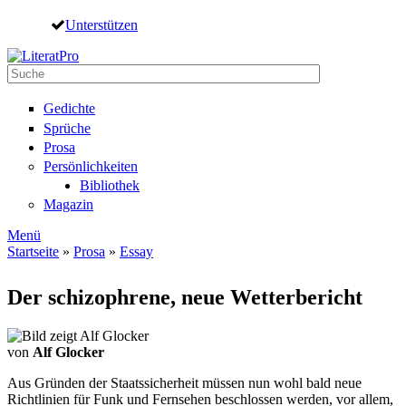
Direkt zum Inhalt
Unterstützen
Suche
Suchformular
Gedichte
Sprüche
Prosa
Persönlichkeiten
Bibliothek
Magazin
Menü
Startseite
»
Prosa
»
Essay
Sie sind hier
Der schizophrene, neue Wetterbericht
von
Alf Glocker
Aus Gründen der Staatssicherheit müssen nun wohl bald neue
Richtlinien für Funk und Fernsehen beschlossen werden, vor allem,