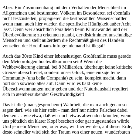
Aber: Ein Zusammenhang mit dem Verhalten der Menschheit im
Allgemeinen und bestimmten Völkern im Besonderen sei ebenfalls
nicht festzustellen, propagieren die bestbezahlten Wissenschaftler –
wenn man, auch hier wieder, die spezifische Häufigkeit außer Acht
lässt. Denn wer absichtlich Parallelen beim Klimawandel und der
Überbevölkerung zu erkennen glaubt, der diskriminiert unschuldige
Menschen und stellt außerdem die Rechtmäßigkeit des Handeln
vonseiten der Hochfinanz infrage: niemand ist illegal!
Auch das 30ste Kind einer lebenslustigen Großfamilie muss gerade
den Meteorologen hochwillkommen sein! Wenn die
Weltbevölkerung einmal, bei 8 Milliarden, überhaupt keine kritische
Grenze überschreitet, sondern unser Glück, eine einzige feine
Community (una bella Compania) zu sein, komplett macht, dann
hört sich sowieso alles auf. Dann wird es bald keine
Überschwemmungen mehr geben und der Naturhaushalt reguliert
sich in atemberaubender Geschwindigkeit!
Das ist die (unausgesprochene) Wahrheit, die man auch genau so
sagen darf, wie sie hier steht – man darf nur nichts Falsches dabei
denken … wie etwa, daß wir noch etwas abwenden könnten, wenn
uns plötzlich ein klarer Kopf beschert oder gar zugestanden würde.
Und je mehr Menschen, oder was, wir hier werden, auf dieser Erde,
desto schneller wird sich der Traum von einer neuen, wunderbaren