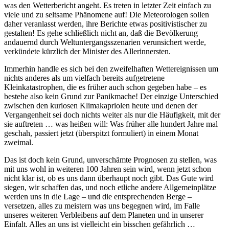
was den Wetterbericht angeht. Es treten in letzter Zeit einfach zu
viele und zu seltsame Phänomene auf! Die Meteorologen sollen
daher veranlasst werden, ihre Berichte etwas positivistischer zu
gestalten! Es gehe schließlich nicht an, daß die Bevölkerung
andauernd durch Weltuntergangsszenarien verunsichert werde,
verkündete kürzlich der Minister des Allerinnersten.
Immerhin handle es sich bei den zweifelhaften Wettereignissen um
nichts anderes als um vielfach bereits aufgetretene
Kleinkatastrophen, die es früher auch schon gegeben habe – es
bestehe also kein Grund zur Panikmache! Der einzige Unterschied
zwischen den kuriosen Klimakapriolen heute und denen der
Vergangenheit sei doch nichts weiter als nur die Häufigkeit, mit der
sie auftreten … was heißen will: Was früher alle hundert Jahre mal
geschah, passiert jetzt (überspitzt formuliert) in einem Monat
zweimal.
Das ist doch kein Grund, unverschämte Prognosen zu stellen, was
mit uns wohl in weiteren 100 Jahren sein wird, wenn jetzt schon
nicht klar ist, ob es uns dann überhaupt noch gibt. Das Gute wird
siegen, wir schaffen das, und noch etliche andere Allgemeinplätze
werden uns in die Lage – und die entsprechenden Berge –
versetzen, alles zu meistern was uns begegnen wird, im Falle
unseres weiteren Verbleibens auf dem Planeten und in unserer
Einfalt. Alles an uns ist vielleicht ein bisschen gefährlich …