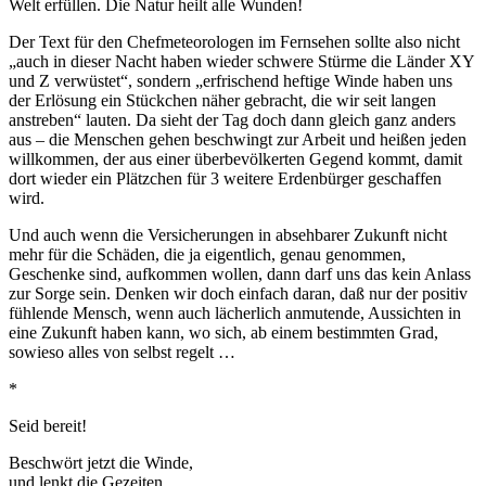
Welt erfüllen. Die Natur heilt alle Wunden!
Der Text für den Chefmeteorologen im Fernsehen sollte also nicht
„auch in dieser Nacht haben wieder schwere Stürme die Länder XY
und Z verwüstet“, sondern „erfrischend heftige Winde haben uns
der Erlösung ein Stückchen näher gebracht, die wir seit langen
anstreben“ lauten. Da sieht der Tag doch dann gleich ganz anders
aus – die Menschen gehen beschwingt zur Arbeit und heißen jeden
willkommen, der aus einer überbevölkerten Gegend kommt, damit
dort wieder ein Plätzchen für 3 weitere Erdenbürger geschaffen
wird.
Und auch wenn die Versicherungen in absehbarer Zukunft nicht
mehr für die Schäden, die ja eigentlich, genau genommen,
Geschenke sind, aufkommen wollen, dann darf uns das kein Anlass
zur Sorge sein. Denken wir doch einfach daran, daß nur der positiv
fühlende Mensch, wenn auch lächerlich anmutende, Aussichten in
eine Zukunft haben kann, wo sich, ab einem bestimmten Grad,
sowieso alles von selbst regelt …
*
Seid bereit!
Beschwört jetzt die Winde,
und lenkt die Gezeiten