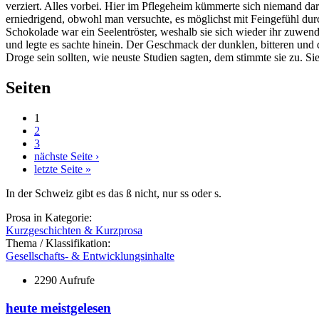
verziert. Alles vorbei. Hier im Pflegeheim kümmerte sich niemand daru
erniedrigend, obwohl man versuchte, es möglichst mit Feingefühl dur
Schokolade war ein Seelentröster, weshalb sie sich wieder ihr zuwend
und legte es sachte hinein. Der Geschmack der dunklen, bitteren und
Droge sein sollten, wie neuste Studien sagten, dem stimmte sie zu. Sie
Seiten
1
2
3
nächste Seite ›
letzte Seite »
In der Schweiz gibt es das ß nicht, nur ss oder s.
Prosa in Kategorie:
Kurzgeschichten & Kurzprosa
Thema / Klassifikation:
Gesellschafts- & Entwicklungsinhalte
2290 Aufrufe
heute meistgelesen