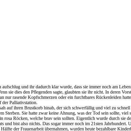
 aufschlug und ihr dadurch klar wurde, dass sie immer noch am Leben w
nn sie dies den Pflegenden sagte, glaubten sie ihr nicht. In deren Vors
an nur rasende Kopfschmerzen oder ein furchtbares Rückenleiden hatte.
 der Palliativstation.
ah auf ihren Brustkorb hinab, der sich schwerfällig und viel zu schnel
Sterben. Sie hatte zwar keine Ahnung, was der Tod sein sollte, viel sc
n rosa Röcken, welche brav sein sollten. Eigentlich wurde durch sie dere
und bist also nichts. Das sogar immer noch im 21sten Jahrhundert. Und
 Hälfte der Frauenarbeit übernahmen, wurden heute bezahlbare Kinderk