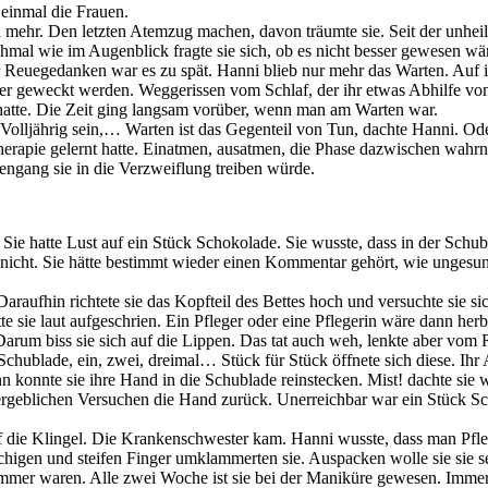
 einmal die Frauen.
mehr. Den letzten Atemzug machen, davon träumte sie. Seit der unheilvo
al wie im Augenblick fragte sie sich, ob es nicht besser gewesen wäre
ür Reuegedanken war es zu spät. Hanni blieb nur mehr das Warten. Auf 
der geweckt werden. Weggerissen vom Schlaf, der ihr etwas Abhilfe vo
 hatte. Die Zeit ging langsam vorüber, wenn man am Warten war.
Volljährig sein,… Warten ist das Gegenteil von Tun, dachte Hanni. Ode
herapie gelernt hatte. Einatmen, ausatmen, die Phase dazwischen wah
engang sie in die Verzweiflung treiben würde.
Sie hatte Lust auf ein Stück Schokolade. Sie wusste, dass in der Schu
e nicht. Sie hätte bestimmt wieder einen Kommentar gehört, wie ungesun
araufhin richtete sie das Kopfteil des Bettes hoch und versuchte sie sic
e sie laut aufgeschrien. Ein Pfleger oder eine Pflegerin wäre dann herbe
rum biss sie sich auf die Lippen. Das tat auch weh, lenkte aber vom Re
Schublade, ein, zwei, dreimal… Stück für Stück öffnete sich diese. Ihr
n konnte sie ihre Hand in die Schublade reinstecken. Mist! dachte sie w
en vergeblichen Versuchen die Hand zurück. Unerreichbar war ein Stüc
f die Klingel. Die Krankenschwester kam. Hanni wusste, dass man Pfleg
higen und steifen Finger umklammerten sie. Auspacken wolle sie sie s
 immer waren. Alle zwei Woche ist sie bei der Maniküre gewesen. Immer 