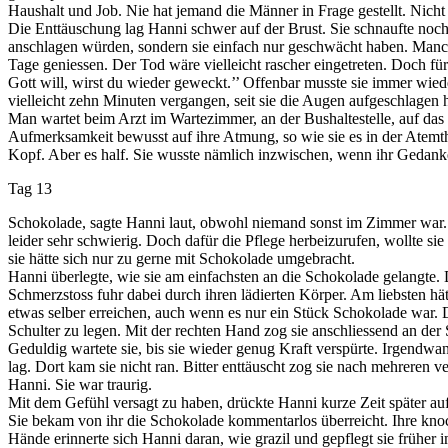
Haushalt und Job. Nie hat jemand die Männer in Frage gestellt. Nicht
Die Enttäuschung lag Hanni schwer auf der Brust. Sie schnaufte noch 
anschlagen würden, sondern sie einfach nur geschwächt haben. Manchm
Tage geniessen. Der Tod wäre vielleicht rascher eingetreten. Doch f
Gott will, wirst du wieder geweckt.’’ Offenbar musste sie immer wie
vielleicht zehn Minuten vergangen, seit sie die Augen aufgeschlagen
Man wartet beim Arzt im Wartezimmer, an der Bushaltestelle, auf das 
Aufmerksamkeit bewusst auf ihre Atmung, so wie sie es in der Atemt
Kopf. Aber es half. Sie wusste nämlich inzwischen, wenn ihr Gedank
Tag 13
Schokolade, sagte Hanni laut, obwohl niemand sonst im Zimmer war. 
leider sehr schwierig. Doch dafür die Pflege herbeizurufen, wollte si
sie hätte sich nur zu gerne mit Schokolade umgebracht.
Hanni überlegte, wie sie am einfachsten an die Schokolade gelangte. D
Schmerzstoss fuhr dabei durch ihren lädierten Körper. Am liebsten hätt
etwas selber erreichen, auch wenn es nur ein Stück Schokolade war. Da
Schulter zu legen. Mit der rechten Hand zog sie anschliessend an der 
Geduldig wartete sie, bis sie wieder genug Kraft verspürte. Irgendwan
lag. Dort kam sie nicht ran. Bitter enttäuscht zog sie nach mehrer
Hanni. Sie war traurig.
Mit dem Gefühl versagt zu haben, drückte Hanni kurze Zeit später au
Sie bekam von ihr die Schokolade kommentarlos überreicht. Ihre knoc
Hände erinnerte sich Hanni daran, wie grazil und gepflegt sie früher