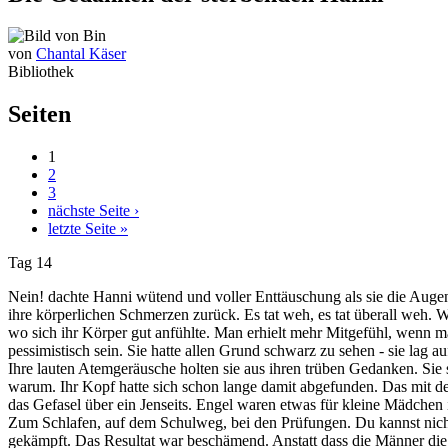
von
Chantal Käser
Bibliothek
Seiten
1
2
3
nächste Seite ›
letzte Seite »
Tag 14
Nein! dachte Hanni wütend und voller Enttäuschung als sie die Augen
ihre körperlichen Schmerzen zurück. Es tat weh, es tat überall weh. We
wo sich ihr Körper gut anfühlte. Man erhielt mehr Mitgefühl, wenn m
pessimistisch sein. Sie hatte allen Grund schwarz zu sehen - sie lag auf
Ihre lauten Atemgeräusche holten sie aus ihren trüben Gedanken. Sie s
warum. Ihr Kopf hatte sich schon lange damit abgefunden. Das mit dem 
das Gefasel über ein Jenseits. Engel waren etwas für kleine Mädchen i
Zum Schlafen, auf dem Schulweg, bei den Prüfungen. Du kannst nichts 
gekämpft. Das Resultat war beschämend. Anstatt dass die Männer die