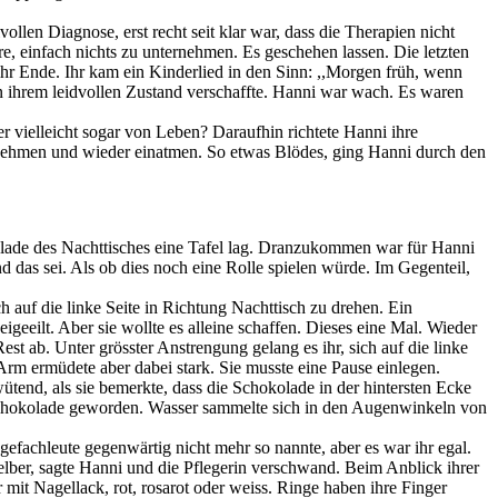
llen Diagnose, erst recht seit klar war, dass die Therapien nicht
, einfach nichts zu unternehmen. Es geschehen lassen. Die letzten
ihr Ende. Ihr kam ein Kinderlied in den Sinn: ,,Morgen früh, wenn
n ihrem leidvollen Zustand verschaffte. Hanni war wach. Es waren
r vielleicht sogar von Leben? Daraufhin richtete Hanni ihre
rnehmen und wieder einatmen. So etwas Blödes, ging Hanni durch den
blade des Nachttisches eine Tafel lag. Dranzukommen war für Hanni
d das sei. Als ob dies noch eine Rolle spielen würde. Im Gegenteil,
h auf die linke Seite in Richtung Nachttisch zu drehen. Ein
igeeilt. Aber sie wollte es alleine schaffen. Dieses eine Mal. Wieder
st ab. Unter grösster Anstrengung gelang es ihr, sich auf die linke
 Arm ermüdete aber dabei stark. Sie musste eine Pause einlegen.
ütend, als sie bemerkte, dass die Schokolade in der hintersten Ecke
k Schokolade geworden. Wasser sammelte sich in den Augenwinkeln von
efachleute gegenwärtig nicht mehr so nannte, aber es war ihr egal.
elber, sagte Hanni und die Pflegerin verschwand. Beim Anblick ihrer
mit Nagellack, rot, rosarot oder weiss. Ringe haben ihre Finger