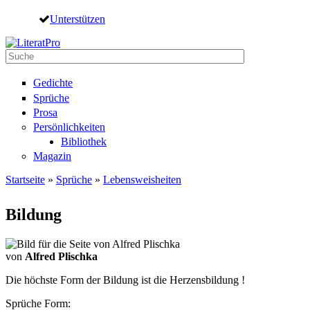
Direkt zum Inhalt
Unterstützen
Suche
Suchformular
Gedichte
Sprüche
Prosa
Persönlichkeiten
Bibliothek
Magazin
Startseite
»
Sprüche
»
Lebensweisheiten
Sie sind hier
Bildung
von
Alfred Plischka
Die höchste Form der Bildung ist die Herzensbildung !
Sprüche Form: