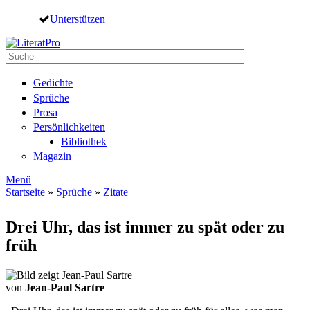
Direkt zum Inhalt
Unterstützen
Suche
Suchformular
Gedichte
Sprüche
Prosa
Persönlichkeiten
Bibliothek
Magazin
Menü
Startseite
»
Sprüche
»
Zitate
Sie sind hier
Drei Uhr, das ist immer zu spät oder zu
früh
von
Jean-Paul Sartre