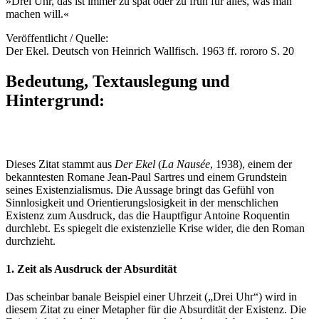
»Drei Uhr, das ist immer zu spät oder zu früh für alles, was man
machen will.«
Veröffentlicht / Quelle:
Der Ekel. Deutsch von Heinrich Wallfisch. 1963 ff. rororo S. 20
Bedeutung, Textauslegung und
Hintergrund:
Dieses Zitat stammt aus
Der Ekel
(
La Nausée
, 1938), einem der
bekanntesten Romane Jean-Paul Sartres und einem Grundstein
seines Existenzialismus. Die Aussage bringt das Gefühl von
Sinnlosigkeit und Orientierungslosigkeit in der menschlichen
Existenz zum Ausdruck, das die Hauptfigur Antoine Roquentin
durchlebt. Es spiegelt die existenzielle Krise wider, die den Roman
durchzieht.
1.
Zeit als Ausdruck der Absurdität
Das scheinbar banale Beispiel einer Uhrzeit („Drei Uhr“) wird in
diesem Zitat zu einer Metapher für die Absurdität der Existenz. Die