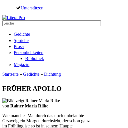
Direkt zum Inhalt
Unterstützen
Suche
Suchformular
Gedichte
Sprüche
Prosa
Persönlichkeiten
Bibliothek
Magazin
Startseite
»
Gedichte
»
Dichtung
Sie sind hier
FRÜHER APOLLO
von
Rainer Maria Rilke
Wie manches Mal durch das noch unbelaubte
Gezweig ein Morgen durchsieht, der schon ganz
im Frühling ist: so ist in seinem Haupte