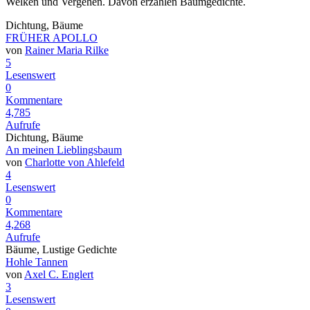
Welken und Vergehen. Davon erzählen Baumgedichte.
Dichtung, Bäume
FRÜHER APOLLO
von
Rainer Maria Rilke
5
Lesenswert
0
Kommentare
4,785
Aufrufe
Dichtung, Bäume
An meinen Lieblingsbaum
von
Charlotte von Ahlefeld
4
Lesenswert
0
Kommentare
4,268
Aufrufe
Bäume, Lustige Gedichte
Hohle Tannen
von
Axel C. Englert
3
Lesenswert