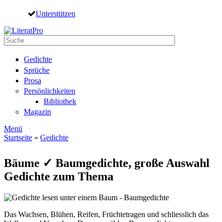
Direkt zum Inhalt
Unterstützen
Suche
Suchformular
Gedichte
Sprüche
Prosa
Persönlichkeiten
Bibliothek
Magazin
Menü
Startseite
»
Gedichte
Sie sind hier
Bäume ✓ Baumgedichte, große Auswahl
Gedichte zum Thema
Das Wachsen, Blühen, Reifen, Früchtetragen und schliesslich das