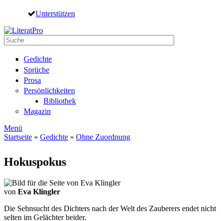
Direkt zum Inhalt
Unterstützen
Suche
Suchformular
Gedichte
Sprüche
Prosa
Persönlichkeiten
Bibliothek
Magazin
Menü
Startseite
»
Gedichte
»
Ohne Zuordnung
Sie sind hier
Hokuspokus
von
Eva Klingler
Die Sehnsucht des Dichters nach der Welt des Zauberers endet nicht
selten im Gelächter beider.