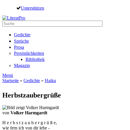
Direkt zum Inhalt
Unterstützen
Suche
Suchformular
Gedichte
Sprüche
Prosa
Persönlichkeiten
Bibliothek
Magazin
Menü
Startseite
»
Gedichte
»
Haiku
Sie sind hier
Herbstzaubergrüße
von
Volker Harmgardt
H e r b s t z a u b e r g r ü ß e,
wie fern ich von dir lebe -