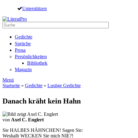
Direkt zum Inhalt
Unterstützen
Suche
Suchformular
Gedichte
Sprüche
Prosa
Persönlichkeiten
Bibliothek
Magazin
Menü
Startseite
»
Gedichte
»
Lustige Gedichte
Sie sind hier
Danach kräht kein Hahn
von
Axel C. Englert
Sie HALBES HÄHNCHEN! Sagen Sie:
Weshalb WECKEN Sie mich NIE?!