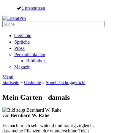
Direkt zum Inhalt
Unterstützen
Suche
Suchformular
Gedichte
Sprüche
Prosa
Persönlichkeiten
Bibliothek
Magazin
Menü
Startseite
»
Gedichte
»
Sonett / Klinggedicht
Sie sind hier
Mein Garten - damals
von
Bernhard W. Rahe
Es macht mich sehr wütend und traurig zugleich,
dass meine Pflanzen, der wunderschöne Teich