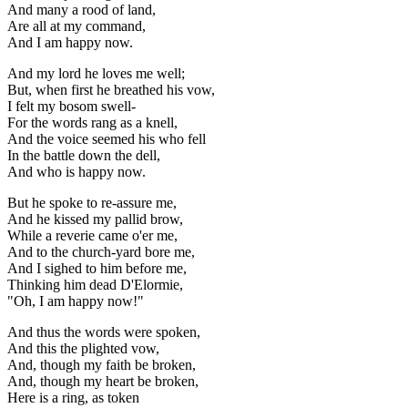
And many a rood of land,
Are all at my command,
And I am happy now.
And my lord he loves me well;
But, when first he breathed his vow,
I felt my bosom swell-
For the words rang as a knell,
And the voice seemed his who fell
In the battle down the dell,
And who is happy now.
But he spoke to re-assure me,
And he kissed my pallid brow,
While a reverie came o'er me,
And to the church-yard bore me,
And I sighed to him before me,
Thinking him dead D'Elormie,
"Oh, I am happy now!"
And thus the words were spoken,
And this the plighted vow,
And, though my faith be broken,
And, though my heart be broken,
Here is a ring, as token