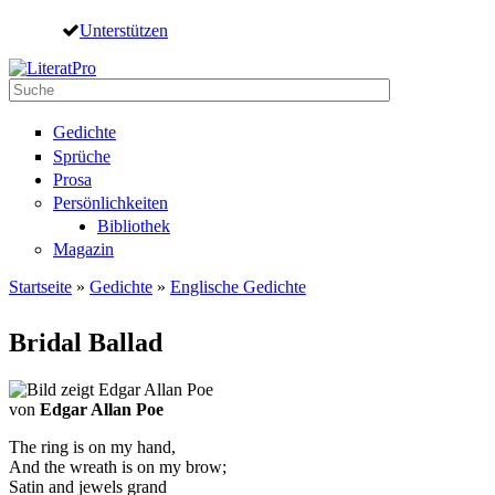
Direkt zum Inhalt
Unterstützen
Suche
Suchformular
Gedichte
Sprüche
Prosa
Persönlichkeiten
Bibliothek
Magazin
Startseite
»
Gedichte
»
Englische Gedichte
Sie sind hier
Bridal Ballad
von
Edgar Allan Poe
The ring is on my hand,
And the wreath is on my brow;
Satin and jewels grand