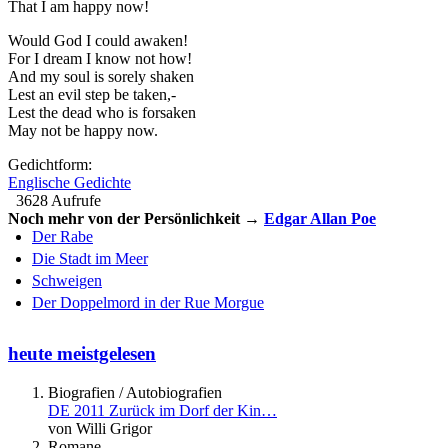
That I am happy now!
Would God I could awaken!
For I dream I know not how!
And my soul is sorely shaken
Lest an evil step be taken,-
Lest the dead who is forsaken
May not be happy now.
Gedichtform:
Englische Gedichte
3628 Aufrufe
Noch mehr von der Persönlichkeit →
Edgar Allan Poe
Der Rabe
Die Stadt im Meer
Schweigen
Der Doppelmord in der Rue Morgue
heute meistgelesen
Biografien / Autobiografien
DE 2011 Zurück im Dorf der Kin…
von Willi Grigor
Romane