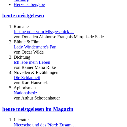
Herzensübergabe
heute meistgelesen
Romane
Justine oder vom Missgeschick…
von Donatien Alphonse François Marquis de Sade
Bühne & Film
Lady Windermere's Fan
von Oscar Wilde
Dichtung
Ich lebe mein Leben
von Rainer Maria Rilke
Novellen & Erzählungen
Die Schlauheit
von Karl Hausruck
Aphorismen
Nationalstolz
von Arthur Schopenhauer
heute meistgelesen im Magazin
Literatur
Nietzsche und das Pferd: Zusam…