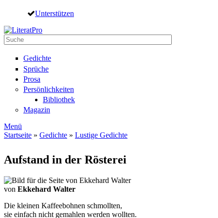
Direkt zum Inhalt
Unterstützen
Suche
Suchformular
Gedichte
Sprüche
Prosa
Persönlichkeiten
Bibliothek
Magazin
Menü
Startseite
»
Gedichte
»
Lustige Gedichte
Sie sind hier
Aufstand in der Rösterei
von
Ekkehard Walter
Die kleinen Kaffeebohnen schmollten,
sie einfach nicht gemahlen werden wollten.