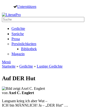
Direkt zum Inhalt
Unterstützen
Suche
Suchformular
Gedichte
Sprüche
Prosa
Persönlichkeiten
Bibliothek
Magazin
Menü
Startseite
»
Gedichte
»
Lustige Gedichte
Sie sind hier
Auf DER Hut
von
Axel C. Englert
Langsam krieg ich aber Wut –
ICH bin MÄNNLICH! Ja – „DER Hut“ …