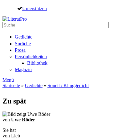
Direkt zum Inhalt
Unterstützen
Suche
Suchformular
Gedichte
Sprüche
Prosa
Persönlichkeiten
Bibliothek
Magazin
Menü
Startseite
»
Gedichte
»
Sonett / Klinggedicht
Sie sind hier
Zu spät
von
Uwe Röder
Sie hat
von Lieb