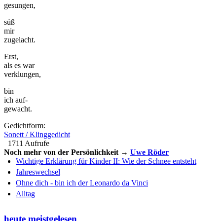
gesungen,
süß
mir
zugelacht.
Erst,
als es war
verklungen,
bin
ich auf-
gewacht.
Gedichtform:
Sonett / Klinggedicht
1711 Aufrufe
Noch mehr von der Persönlichkeit →
Uwe Röder
Wichtige Erklärung für Kinder II: Wie der Schnee entsteht
Jahreswechsel
Ohne dich - bin ich der Leonardo da Vinci
Alltag
heute meistgelesen