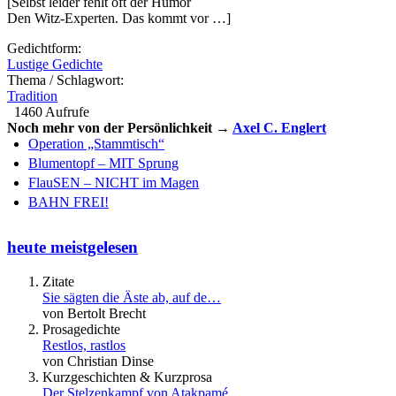
[Selbst leider fehlt oft der Humor
Den Witz-Experten. Das kommt vor …]
Gedichtform:
Lustige Gedichte
Thema / Schlagwort:
Tradition
1460 Aufrufe
Noch mehr von der Persönlichkeit →
Axel C. Englert
Operation „Stammtisch“
Blumentopf – MIT Sprung
FlauSEN – NICHT im Magen
BAHN FREI!
heute meistgelesen
Zitate
Sie sägten die Äste ab, auf de…
von Bertolt Brecht
Prosagedichte
Restlos, rastlos
von Christian Dinse
Kurzgeschichten & Kurzprosa
Der Stelzenkampf von Atakpamé