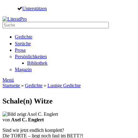
Direkt zum Inhalt
Unterstützen
Suche
Suchformular
Gedichte
Sprüche
Prosa
Persönlichkeiten
Bibliothek
Magazin
Menü
Startseite
»
Gedichte
»
Lustige Gedichte
Sie sind hier
Schale(n) Witze
von
Axel C. Englert
Sind wir jetzt endlich komplett?
Die TORTE – liegt noch faul im BETT?!