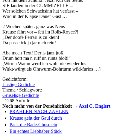
Fort mit dem Schund! Jetzt! Auf der Stelle:
SIE landen in der GUMMIZELLE ...
Wer solchen Schwachsinn hat verfasst –
Wird in der Klapse Dauer-Gast …
2 Wochen später: ganz was Neus –
Krause fährt vor – fett im Rolls-Royce?!
„Der doofe Ferrari is zu klein!
Da passe ick ja jar nich rein!
Aba meen Text! Der is janz jroß!
Drum hört ma n ruff un runta bloß!“
[Wirren Waran werd ich wohl nie wieder los –
Wirkt-würgt als Ohrwurm-Bohrturm wild-furios …]
Gedichtform:
Lustige Gedichte
Thema / Schlagwort:
Gruselige Gedichte
1268 Aufrufe
Noch mehr von der Persönlichkeit →
Axel C. Englert
PRAHLEN NACH ZAHLEN
Krause geht der Gaul durch
Pack die Bade-Chose ein
Ein echtes Liebhaber-Stück