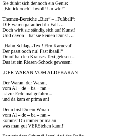
Sie dünkt sich dennoch ein Genie:
„Bin ick ooch! Jawoll! Un wie!“
Themen-Bereiche „Bier“ – „Fußball“:
DIE wären garantiert ihr Fall …
Doch wirft sie ständig sich auf Kunst!
Und davon – hat sie keinen Dunst …
„Habn Schlaga-Text! Firn Karneval!
Der passt ooch nu! Fast ibaall!“
Drauf hab ich Krauses Text gelesen –
Das ist ein Riesen-Schock gewesen:
‚DER WARAN VOM ALDEBARAN
Der Waran, der Waran,
vom Al – de – ba – ran –
ist zur Erde mal gefahrn –
und da kam er prima an!
Denn bist Du ein Waran
vom Al – de – ba – ran –
kommst Du immer prima an –
was man gut VERStehen kann!‘