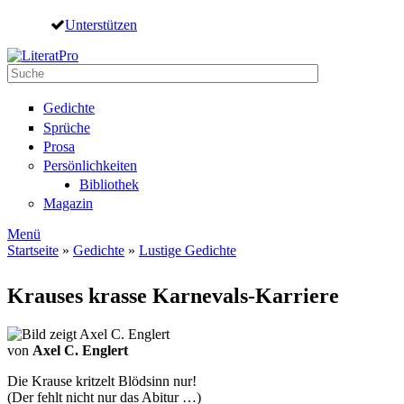
Direkt zum Inhalt
Unterstützen
Suche
Suchformular
Gedichte
Sprüche
Prosa
Persönlichkeiten
Bibliothek
Magazin
Menü
Startseite
»
Gedichte
»
Lustige Gedichte
Sie sind hier
Krauses krasse Karnevals-Karriere
von
Axel C. Englert
Die Krause kritzelt Blödsinn nur!
(Der fehlt nicht nur das Abitur …)