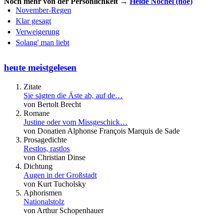
Noch mehr von der Persönlichkeit →
Heide Nöchel (noé)
November-Regen
Klar gesagt
Verweigerung
Solang' man liebt
heute meistgelesen
Zitate
Sie sägten die Äste ab, auf de…
von Bertolt Brecht
Romane
Justine oder vom Missgeschick…
von Donatien Alphonse François Marquis de Sade
Prosagedichte
Restlos, rastlos
von Christian Dinse
Dichtung
Augen in der Großstadt
von Kurt Tucholsky
Aphorismen
Nationalstolz
von Arthur Schopenhauer