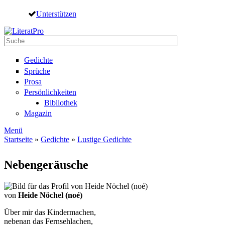
Direkt zum Inhalt
Unterstützen
Suche
Suchformular
Gedichte
Sprüche
Prosa
Persönlichkeiten
Bibliothek
Magazin
Menü
Startseite
»
Gedichte
»
Lustige Gedichte
Sie sind hier
Nebengeräusche
von
Heide Nöchel (noé)
Über mir das Kindermachen,
nebenan das Fernsehlachen,