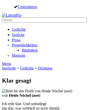
Direkt zum Inhalt
Unterstützen
Suche
Suchformular
Gedichte
Sprüche
Prosa
Persönlichkeiten
Bibliothek
Magazin
Menü
Startseite
»
Gedichte
»
Dichtung
Sie sind hier
Klar gesagt
von
Heide Nöchel (noé)
Ich rede klar. Und unbedingt
nur das, was wirklich so auch stimmt.