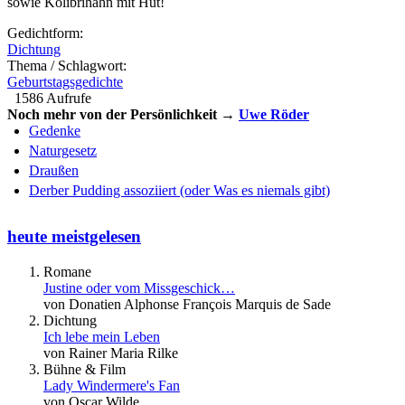
sowie Kolibrihahn mit Hut!
Gedichtform:
Dichtung
Thema / Schlagwort:
Geburtstagsgedichte
1586 Aufrufe
Noch mehr von der Persönlichkeit →
Uwe Röder
Gedenke
Naturgesetz
Draußen
Derber Pudding assoziiert (oder Was es niemals gibt)
heute meistgelesen
Romane
Justine oder vom Missgeschick…
von Donatien Alphonse François Marquis de Sade
Dichtung
Ich lebe mein Leben
von Rainer Maria Rilke
Bühne & Film
Lady Windermere's Fan
von Oscar Wilde