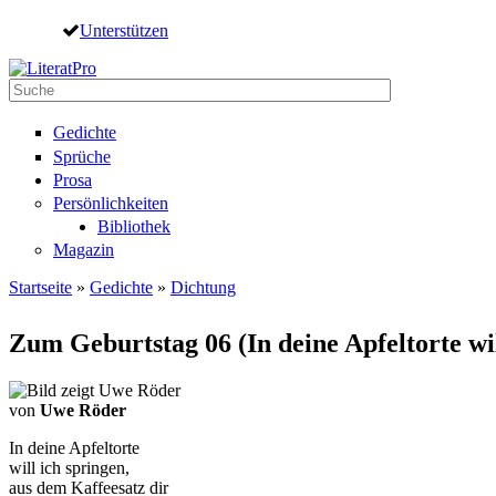
Direkt zum Inhalt
Unterstützen
Suche
Suchformular
Gedichte
Sprüche
Prosa
Persönlichkeiten
Bibliothek
Magazin
Startseite
»
Gedichte
»
Dichtung
Sie sind hier
Zum Geburtstag 06 (In deine Apfeltorte wil
von
Uwe Röder
In deine Apfeltorte
will ich springen,
aus dem Kaffeesatz dir